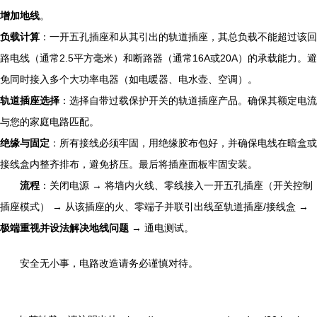
增加地线
。
负载计算
：一开五孔插座和从其引出的轨道插座，其总负载不能超过该回
路电线（通常2.5平方毫米）和断路器（通常16A或20A）的承载能力。避
免同时接入多个大功率电器（如电暖器、电水壶、空调）。
轨道插座选择
：选择自带过载保护开关的轨道插座产品。确保其额定电流
与您的家庭电路匹配。
绝缘与固定
：所有接线必须牢固，用绝缘胶布包好，并确保电线在暗盒或
接线盒内整齐排布，避免挤压。最后将插座面板牢固安装。
流程
：关闭电源 → 将墙内火线、零线接入一开五孔插座（开关控制
插座模式） → 从该插座的火、零端子并联引出线至轨道插座/接线盒 →
极端重视并设法解决地线问题
→ 通电测试。
安全无小事，电路改造请务必谨慎对待。