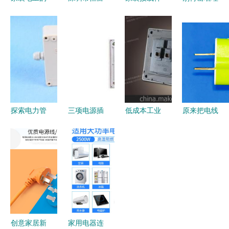
接线禁忌
力精密五金
器丨单相快
电线了！聪
暗盒破线与
塑胶制品厂
速分线盒，
明人都在用
最佳接线方
轨道插座与
轻松搞定零
轨道插座，
案
线缆接线盒
火布线
安全实用又
产品深度解
美观
读
探索电力管
三项电源插
低成本工业
原来把电线
理的全方位
头与轨道插
与家装电器
缠在木头
解决方案
座线缆接线
采购全解析
上，接入插
从斯普威尔
盒 颜色规
安全与预算
座里作用这
到智能轨道
范与安全接
至关重
么大，关键
插座
线指南
要“——来
时刻能救
自工业领域
命！轨道插
的靠谱观察
座+线缆接
创意家居新
家用电器连