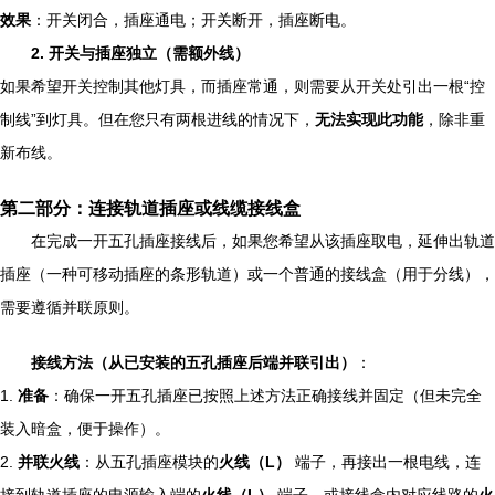
效果
：开关闭合，插座通电；开关断开，插座断电。
2. 开关与插座独立（需额外线）
如果希望开关控制其他灯具，而插座常通，则需要从开关处引出一根“控
制线”到灯具。但在您只有两根进线的情况下，
无法实现此功能
，除非重
新布线。
第二部分：连接轨道插座或线缆接线盒
在完成一开五孔插座接线后，如果您希望从该插座取电，延伸出轨道
插座（一种可移动插座的条形轨道）或一个普通的接线盒（用于分线），
需要遵循并联原则。
接线方法（从已安装的五孔插座后端并联引出）
：
1.
准备
：确保一开五孔插座已按照上述方法正确接线并固定（但未完全
装入暗盒，便于操作）。
2.
并联火线
：从五孔插座模块的
火线（L）
端子，再接出一根电线，连