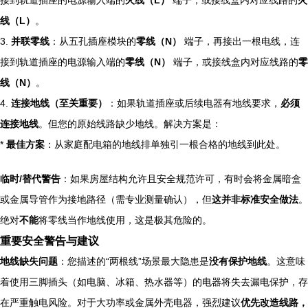
接到轨道插座的电源输入端的
火线（L）
端子，或接线盒内对应线路的
火
线（L）
。
3.
并联零线
：从五孔插座模块的
零线（N）
端子，再接出一根电线，连
接到轨道插座的电源输入端的
零线（N）
端子，或接线盒内对应线路的
零
线（N）
。
4.
连接地线（至关重要）
：如果轨道插座或后续电器有地线要求，
必须
连接地线
。但您的原始线路缺少地线。解决方案是：
*
最佳方案
：从家庭配电箱的地线排单独引一根合格的地线到此处。
临时/替代警告
：如果房屋结构允许且安全规范许可，有时会将金属暗盒
或金属导管作为接地路径（需专业测量确认），但
这并非标准安全做法
。
绝对
不能
将零线当作地线使用，这是极其危险的。
重要安全警告与建议
地线缺失问题
：您描述的“两根线”场景最大隐患是
没有保护地线
。这意味
着使用三脚插头（如电脑、冰箱、热水器等）的电器将失去漏电保护，存
在严重触电风险。对于大功率或金属外壳电器，强烈建议
优先改造线路，