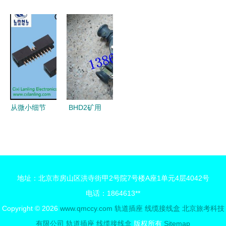
安全美观
容线缆接线
装水电与轨
轨道插座与
——艺源巧
盒 安全便
道插座优化
线缆接线盒
克力插座盒
捷的电力升
布局方案
的应用与幸
的轨道设计
级方案
福密码
与深度体验
从微小细节
BHD2矿用
见真章
低压电缆接
1.27与
线盒与隔爆
2.54mm
型电缆接线
IDC连接器
盒的技术应
地址：北京市房山区洪寺街甲2号院7号楼A座1单元4层4042号
及轨道插座
用解析
电话：1864613**
应用全解析
Copyright © 2026
www.qmccy.com
轨道插座 线缆接线盒
北京旅考科技
有限公司
轨道插座 线缆接线盒
版权所有
Sitemap