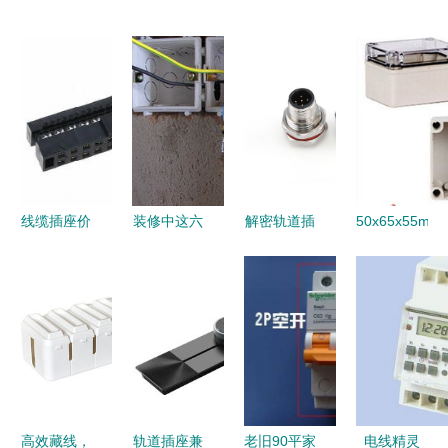
线缆插座价
装修中这六
解密轨道插
50x65x55mm
格 线缆插
点容易被偷
座的灵魂
防尘经济型
座批发 线
工，一定要
如何挑选高
电缆接线盒
缆插座厂家
当心轨道插
品质防水接
轨道插座的
座和线缆接
线盒与线缆
理想之选
线盒
方案
高效藏线，
轨道插座兼
老旧90平家
电线精灵