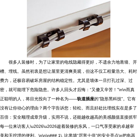
很多人装修时，为了让家里的电线隐藏得更好，不遗余力地凿墙、开
槽、埋线。虽然初衷是想让屋里更清爽美观，但这不仅工程量浩大、耗时
费力，还极容易破坏房屋的结构稳定性。尤其是墙体一旦打孔过深、过
密，就可能埋下危险隐患。许多人回头才后悔：“又傻又辛苦！”\n\n而真
正聪明的人，将目光投向了一种名为——
轨道插座
的”隐形黑科技”。它有
没有让你动心的理由？两个字告诉您：轻松。而且好处比埋线实在是多了
百倍：安全顺理成章升级，实用不说，还能越收越高的美感颜值直接抓牢
每一位来访客人\u2026\u2026趁着裝修的东风，一口气享受家的卓越审
美和无挖埋的便利。\n\n\n### 1\. 比凿墙“厉害十倍”的安全亮点\n把电器